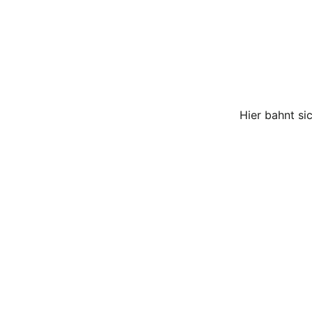
AM BERGRAT MÜLLERTEICH, 06502 THALE OT FRI
HOME
ÜBER UNS
FERIENPARK
ELCHPARK
Hier bahnt si