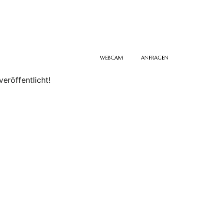
TEL: +49 39487 7530
INFO@OSTHARZ.DE
TIVITÄTEN
KONTAKT
WEBCAM
ANFRAGEN
eröffentlicht!
ontakt
Email: info@ostharz.de
Tel: +49 39487 7530
Am Bergrat Müllerteich